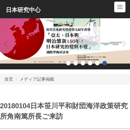
跳
日本研究中心
到
主
要
内
容
区
首页
メディア記事掲載
20180104日本笹川平和財団海洋政策研究
所角南篤所長ご来訪