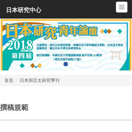
跳
日本研究中心
到
主
要
內
容
區
首頁
日本與亞太研究季刊
撰稿規範