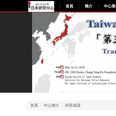
跳
日本研究中心
首頁
簡介
中心業
到
主
要
內
容
區
首頁
中心簡介
外部成員