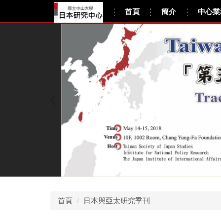
跳
日本研究中心
首頁
簡介
中心業
到
主
要
內
容
區
首頁
日本與亞太研究季刊