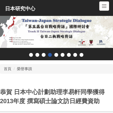
跳
日本研究中心
到
主
要
內
容
區
首頁
榮譽事蹟
恭賀 日本中心計劃助理李易軒同學獲得
2013年度 撰寫碩士論文訪日經費資助