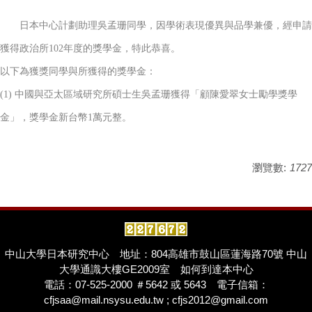
日本中心計劃助理吳孟珊同學，因學術表現優異與品學兼優，經申請
獲得政治所102年度的獎學金，特此恭喜。
以下為獲獎同學與所獲得的獎學金：
(1) 中國與亞太區域研究所碩士生吳孟珊獲得「顧陳愛翠女士勵學獎學
金」，獎學金新台幣1萬元整。
瀏覽數:
1727
中山大學日本研究中心
地址：804高雄市鼓山區蓮海路70號 中山
大學通識大樓GE2009室
如何到達本中心
電話：07-525-2000 ＃5642 或 5643 電子信箱：
cfjsaa@mail.nsysu.edu.tw ; cfjs2012@gmail.com