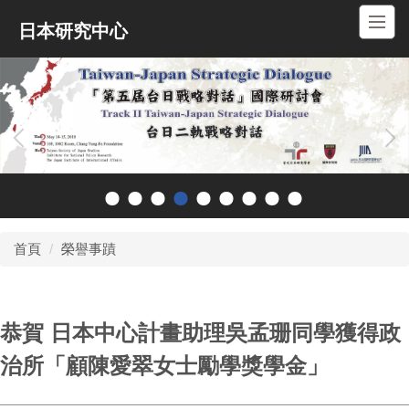
跳
日本研究中心
到
主
要
內
容
區
首頁
榮譽事蹟
恭賀 日本中心計畫助理吳孟珊同學獲得政
治所「顧陳愛翠女士勵學獎學金」