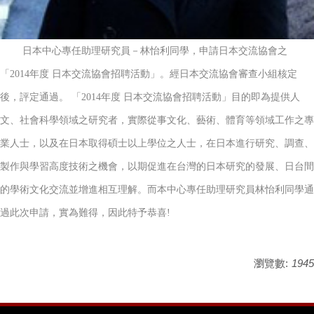
日本中心專任助理研究員－林怡利同學，申請日本交流協會之
「2014年度 日本交流協會招聘活動」。經日本交流協會審查小組核定
後，評定通過。 「2014年度 日本交流協會招聘活動」目的即為提供人
文、社會科學領域之研究者，實際從事文化、藝術、體育等領域工作之專
業人士，以及在日本取得碩士以上學位之人士，在日本進行研究、調查、
製作與學習高度技術之機會，以期促進在台灣的日本研究的發展、日台間
的學術文化交流並增進相互理解。而本中心專任助理研究員林怡利同學通
過此次申請，實為難得，因此特予恭喜!
瀏覽數:
1945