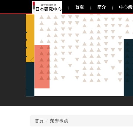
跳
日本研究中心
首頁
簡介
中心業
到
主
要
內
容
區
首頁
榮譽事蹟