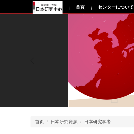
跳
日本研究中心
首頁
センターについて
到
主
要
内
容
区
首页
日本研究資源
日本研究学者