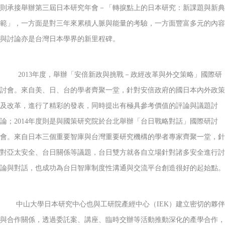
則承接舉辦第三屆日本研究年會－「轉捩點上的日本研究：新課題與新典
範」，一方面是對三年來累積人脈與能量的考驗，一方面豐富多元的內容
與討論亦是台灣日本學界的新里程碑。
2013年度，舉辦「安倍新政與挑戰－政經改革與外交策略」國際研
討會。來自美、日、台的學者齊聚一堂，針對安倍政府的國日本內外政策
及改革，進行了精彩的發表，同時提出有極具參考價值的評論與議題討
論；2014年度則是與國策研究院於台北舉辦「台日戰略對話」國際研討
會。來自日本三個重要智庫與台灣重要研究機構的學者專家齊聚一堂，針
對亞太安全、台日關係等議題，台日雙方就各自立場針對諸多安全進行討
論與對話，也成功為台日智庫制度性溝通與交流平台創造很好的起始點。
中山大學日本研究中心也與工研院產經中心（IEK）建立密切的夥伴
與合作關係，透過委託案、講座、臨時交辦等活動推動深化的產學合作，